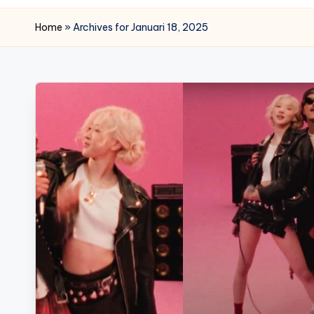
prediksi
Home
»
Archives for Januari 18, 2025
Togel
Singapore
Terjitu
Di
Indonesia