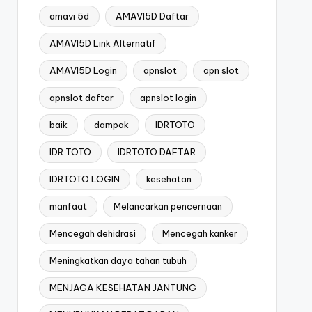
amavi 5d
AMAVI5D Daftar
AMAVI5D Link Alternatif
AMAVI5D Login
apnslot
apn slot
apnslot daftar
apnslot login
baik
dampak
IDRTOTO
IDR TOTO
IDRTOTO DAFTAR
IDRTOTO LOGIN
kesehatan
manfaat
Melancarkan pencernaan
Mencegah dehidrasi
Mencegah kanker
Meningkatkan daya tahan tubuh
MENJAGA KESEHATAN JANTUNG