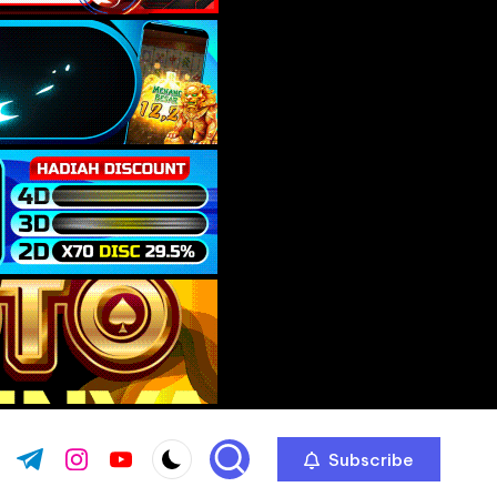
Subscribe
ok.com
tter.com
t.me
instagram.com
youtube.com