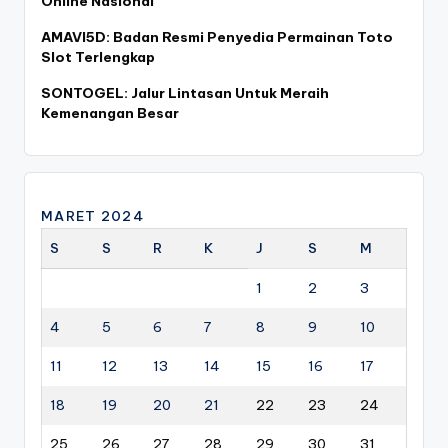
Online Nasional
AMAVI5D: Badan Resmi Penyedia Permainan Toto
Slot Terlengkap
SONTOGEL: Jalur Lintasan Untuk Meraih
Kemenangan Besar
MARET 2024
S
S
R
K
J
S
M
1
2
3
4
5
6
7
8
9
10
11
12
13
14
15
16
17
18
19
20
21
22
23
24
25
26
27
28
29
30
31