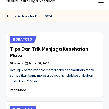
Prediksi Result Togel Singapore
Memberikan
prediksi
Home
»
Archives for Maret 2024
Togel
Singapore
Terjitu
Di
Posted
BOBATOTO
Indonesia
in
Tips Dan Trik Menjaga Kesehatan
Mata
Steven
Maret 31, 2024
Posted
by
petunjuk serta rahasia memelihara Kesembuhan Mata
sempatkah kamu merasa cemas hendak kesembuhan
mata kamu? Mata,…
Read More
Posted
BOBATOTO