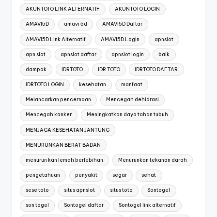
AKUNTOTO LINK ALTERNATIF
AKUNTOTO LOGIN
AMAVI5D
amavi 5d
AMAVI5D Daftar
AMAVI5D Link Alternatif
AMAVI5D Login
apnslot
apn slot
apnslot daftar
apnslot login
baik
dampak
IDRTOTO
IDR TOTO
IDRTOTO DAFTAR
IDRTOTO LOGIN
kesehatan
manfaat
Melancarkan pencernaan
Mencegah dehidrasi
Mencegah kanker
Meningkatkan daya tahan tubuh
MENJAGA KESEHATAN JANTUNG
MENURUNKAN BERAT BADAN
menurun kan lemah berlebihan
Menurunkan tekanan darah
pengetahuan
penyakit
segar
sehat
sese toto
situs apnslot
situs toto
Sontogel
son togel
Sontogel daftar
Sontogel link alternatif