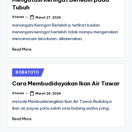
Tubuh
Steven
Maret 27, 2024
Posted
by
menangani Keringat Berlebih p terlihat badan
menangani keringat berlebih tidak mampu mengenakan
menceracam deodoran. dikarenakan,…
Read More
Posted
BOBATOTO
in
Cara Membudidayakan Ikan Air Tawar
Steven
Maret 26, 2024
Posted
by
metode Membudienergikan Ikan Air Tawar Budidaya
ikan air payau yaitu salah satu bidang usaha yang…
Read More