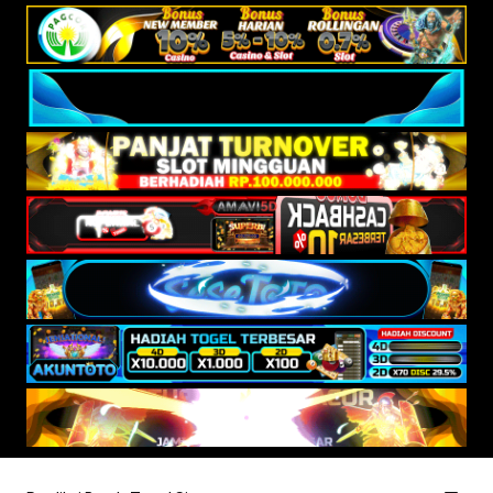
Skip
to
content