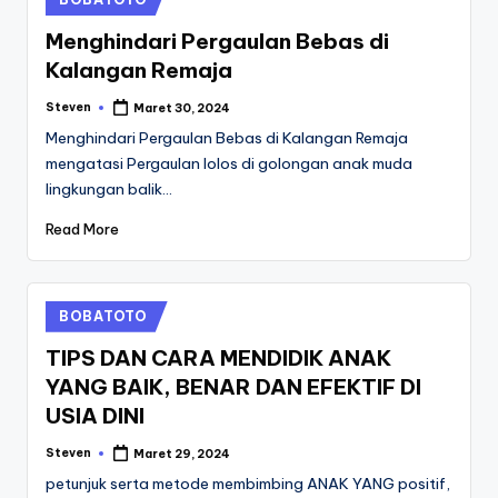
in
Menghindari Pergaulan Bebas di
Kalangan Remaja
Steven
Maret 30, 2024
Posted
by
Menghindari Pergaulan Bebas di Kalangan Remaja
mengatasi Pergaulan lolos di golongan anak muda
lingkungan balik…
Read More
Posted
BOBATOTO
in
TIPS DAN CARA MENDIDIK ANAK
YANG BAIK, BENAR DAN EFEKTIF DI
USIA DINI
Steven
Maret 29, 2024
Posted
by
petunjuk serta metode membimbing ANAK YANG positif,