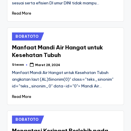
sesuai serta efisien DI umur DINI tidak mampu…
Read More
Posted
BOBATOTO
in
Manfaat Mandi Air Hangat untuk
Kesehatan Tubuh
Steven
Maret 28, 2024
Posted
by
Manfaat Mandi Air Hangat untuk Kesehatan Tubuh
angkatan laut (AL)Sinonim(0)" class="teks_sinonim"
id="teks_sinonim_0" data-id="0"> Mandi Air…
Read More
Posted
BOBATOTO
in
Mengatasi Keringat Berlebih pada