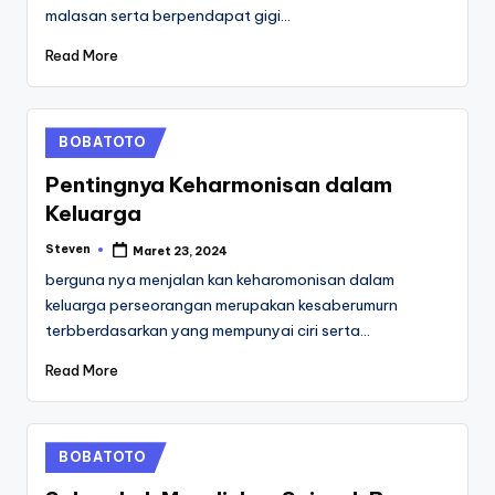
malasan serta berpendapat gigi…
Read More
Posted
BOBATOTO
in
Pentingnya Keharmonisan dalam
Keluarga
Steven
Maret 23, 2024
Posted
by
berguna nya menjalan kan keharomonisan dalam
keluarga perseorangan merupakan kesaberumurn
terbberdasarkan yang mempunyai ciri serta…
Read More
Posted
BOBATOTO
in