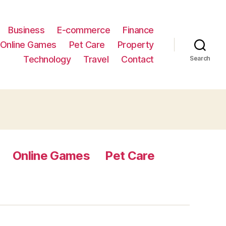
Business
E-commerce
Finance
Online Games
Pet Care
Property
Technology
Travel
Contact
Search
Online Games
Pet Care