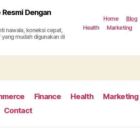
ne Resmi Dengan
Home
Blog
Health
Marketing
nti nawala, koneksi cepat,
if yang mudah digunakan di
mmerce
Finance
Health
Marketing
Contact