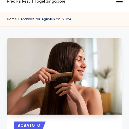
Prediksi Result Togel Singapore
Memberikan
prediksi
Home
»
Archives for Agustus 25, 2024
Togel
Singapore
Terjitu
Di
Indonesia
Posted
BOBATOTO