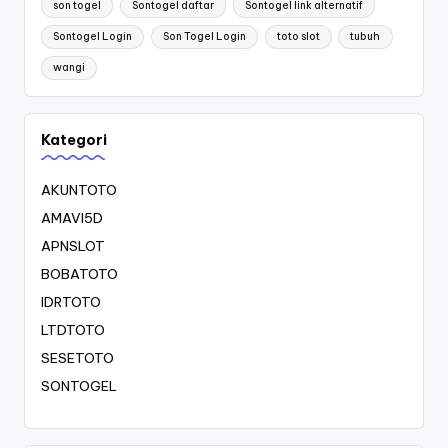
son togel
Sontogel daftar
Sontogel link alternatif
Sontogel Login
Son Togel Login
toto slot
tubuh
wangi
Kategori
AKUNTOTO
AMAVI5D
APNSLOT
BOBATOTO
IDRTOTO
LTDTOTO
SESETOTO
SONTOGEL