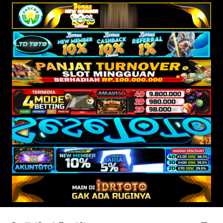
Skip
to
content