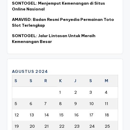
SONTOGEL: Menjemput Kemenangan di Situs
Online Nasional
AMAVI5D: Badan Resmi Penyedia Permainan Toto
Slot Terlengkap
SONTOGEL: Jalur Lintasan Untuk Meraih
Kemenangan Besar
AGUSTUS 2024
S
S
R
K
J
S
M
1
2
3
4
5
6
7
8
9
10
11
12
13
14
15
16
17
18
19
20
21
22
23
24
25