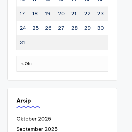
17
18
19
20
21
22
23
24
25
26
27
28
29
30
31
« Okt
Arsip
Oktober 2025
September 2025