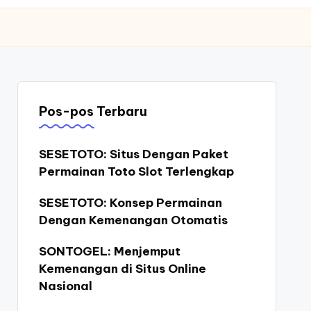
Pos-pos Terbaru
SESETOTO: Situs Dengan Paket
Permainan Toto Slot Terlengkap
SESETOTO: Konsep Permainan
Dengan Kemenangan Otomatis
SONTOGEL: Menjemput
Kemenangan di Situs Online
Nasional