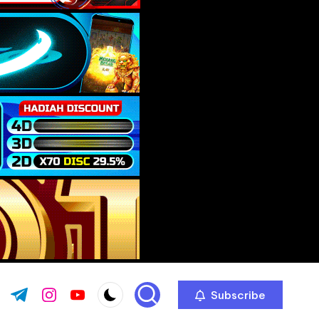
Subscribe
ok.com
tter.com
t.me
instagram.com
youtube.com